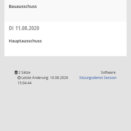
Bauausschuss
DI
11.08.2020
Hauptausschuss
2 Sätze
Software:
(Wird in
Letzte Änderung: 10.08.2026
Sitzungsdienst
Session
15:04:44