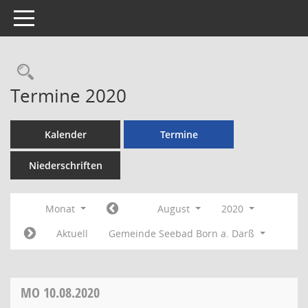
Toggle navigation
Rechercheauswahl
Termine 2020
Kalender
Termine
Niederschriften
Monat
August
2020
Aktuell
Gemeinde Seebad Born a. Darß
MO
10.08.2020