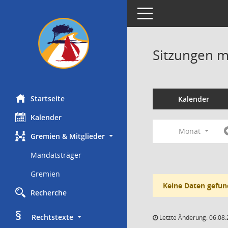
Toggle navigation
Sitzungen mi
Startseite
Kalender
Kalender
Monat
Gremien & Mitglieder
Mandatsträger
Gremien
Keine Daten gefun
Recherche
§
     Rechtstexte
Letzte Änderung: 06.08.