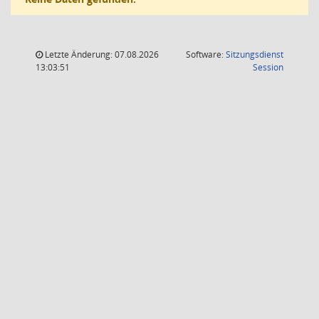
Letzte Änderung: 07.08.2026
Software:
Sitzungsdienst
(Wird in
13:03:51
Session