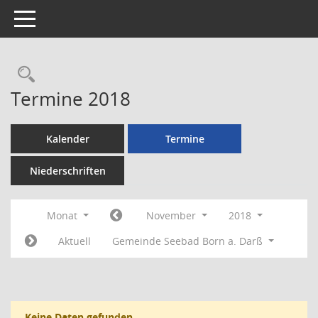
Toggle navigation
Rechercheauswahl
Termine 2018
Kalender
Termine
Niederschriften
Monat
November
2018
Aktuell
Gemeinde Seebad Born a. Darß
Keine Daten gefunden.