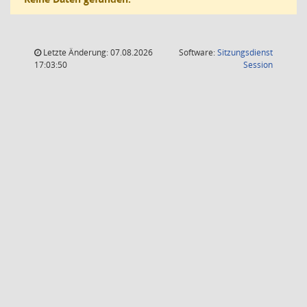
Letzte Änderung: 07.08.2026
Software:
Sitzungsdienst
(Wird in
17:03:50
Session