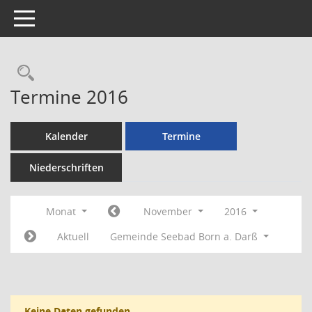
Toggle navigation
Rechercheauswahl
Termine 2016
Kalender
Termine
Niederschriften
Monat
November
2016
Aktuell
Gemeinde Seebad Born a. Darß
Keine Daten gefunden.