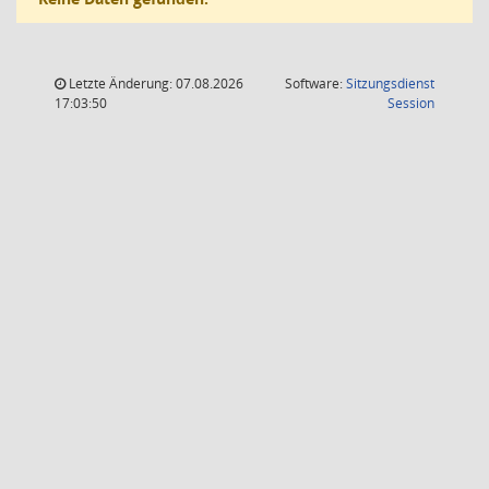
Letzte Änderung: 07.08.2026
Software:
Sitzungsdienst
(Wird in
17:03:50
Session