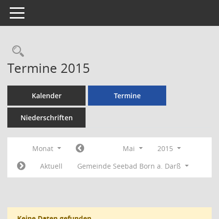
Toggle navigation
Rechercheauswahl
Termine 2015
Kalender
Termine
Niederschriften
Monat
Mai
2015
Aktuell
Gemeinde Seebad Born a. Darß
Keine Daten gefunden.