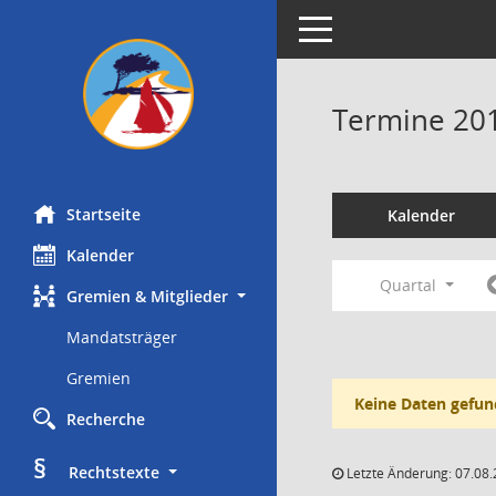
Toggle navigation
Termine 20
Startseite
Kalender
Kalender
Quartal
Gremien & Mitglieder
Mandatsträger
Gremien
Keine Daten gefun
Recherche
§
     Rechtstexte
Letzte Änderung: 07.08.