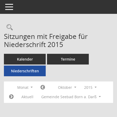
Toggle navigation
Rechercheauswahl
Sitzungen mit Freigabe für
Niederschrift 2015
Kalender
Termine
Niederschriften
Monat
Oktober
2015
Aktuell
Gemeinde Seebad Born a. Darß