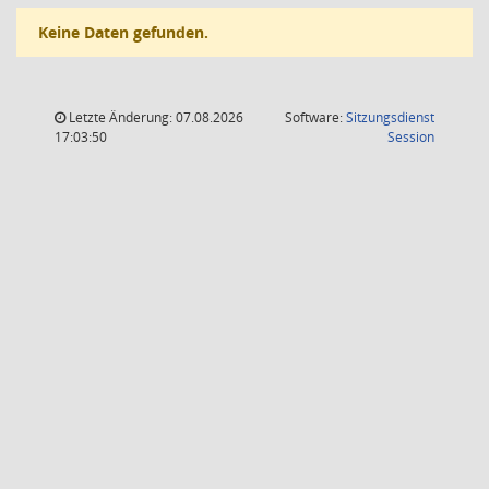
Keine Daten gefunden.
Letzte Änderung: 07.08.2026
Software:
Sitzungsdienst
(Wird in
17:03:50
Session