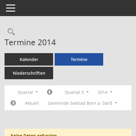
Toggle navigation
Rechercheauswahl
Termine 2014
Kalender
Termine
Niederschriften
Quartal
Quartal 3
2014
Aktuell
Gemeinde Seebad Born a. Darß
Keine Daten gefunden.