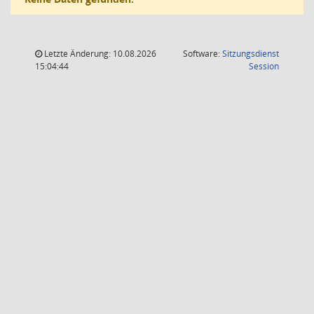
Letzte Änderung: 10.08.2026
Software:
Sitzungsdienst
(Wird in
15:04:44
Session