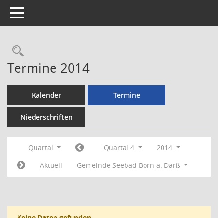
Toggle navigation
Rechercheauswahl
Termine 2014
Kalender
Termine
Niederschriften
Quartal
Quartal 4
2014
Aktuell
Gemeinde Seebad Born a. Darß
Keine Daten gefunden.