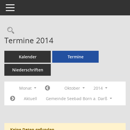
Toggle navigation
Rechercheauswahl
Termine 2014
Kalender
Termine
Niederschriften
Monat
Oktober
2014
Aktuell
Gemeinde Seebad Born a. Darß
Keine Daten gefunden.