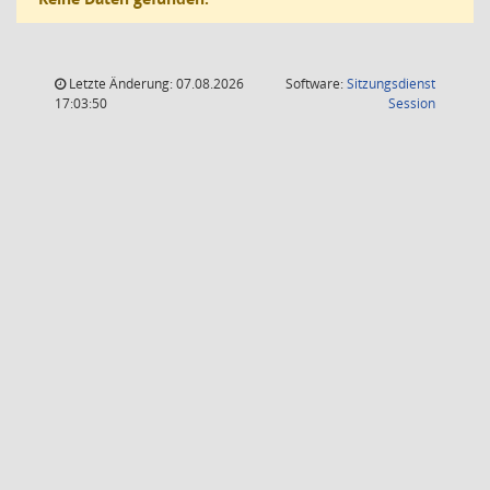
Letzte Änderung: 07.08.2026
Software:
Sitzungsdienst
(Wird in
17:03:50
Session