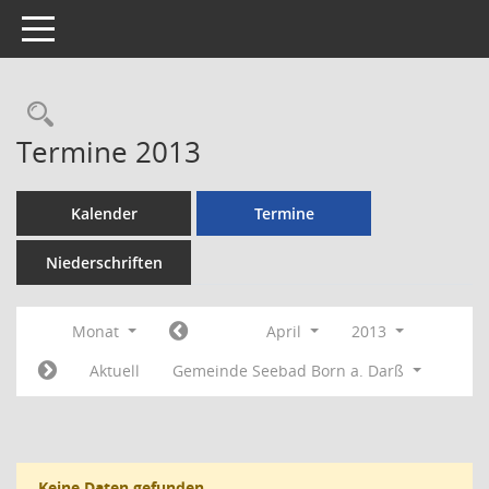
Toggle navigation
Rechercheauswahl
Termine 2013
Kalender
Termine
Niederschriften
Monat
April
2013
Aktuell
Gemeinde Seebad Born a. Darß
Keine Daten gefunden.