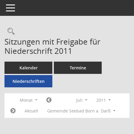
Toggle navigation
Rechercheauswahl
Sitzungen mit Freigabe für
Niederschrift 2011
Kalender
Termine
Niederschriften
Monat
Juli
2011
Aktuell
Gemeinde Seebad Born a. Darß