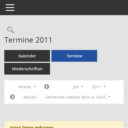
Toggle navigation
Rechercheauswahl
Termine 2011
Kalender
Termine
Niederschriften
Monat
Juli
2011
Aktuell
Gemeinde Seebad Born a. Darß
Keine Daten gefunden.