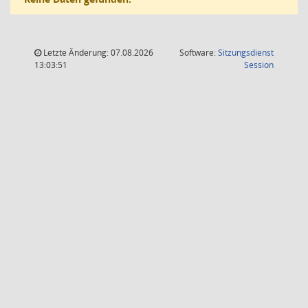
Letzte Änderung: 07.08.2026
Software:
Sitzungsdienst
(Wird in
13:03:51
Session