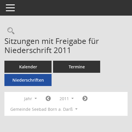
Toggle navigation
Rechercheauswahl
Sitzungen mit Freigabe für
Niederschrift 2011
Kalender
Termine
Niederschriften
Jahr
2011
Gemeinde Seebad Born a. Darß