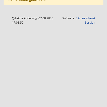
Letzte Änderung: 07.08.2026
Software:
Sitzungsdienst
(Wird in
17:03:50
Session