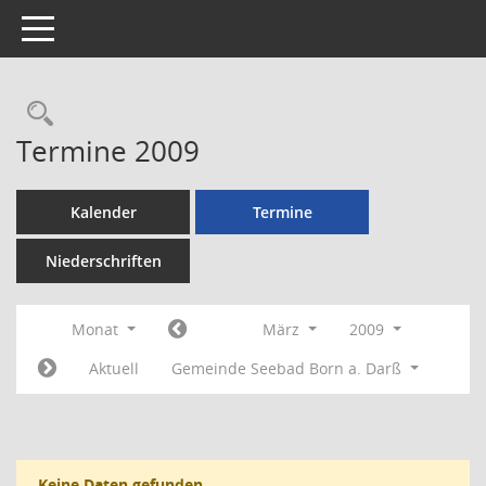
Toggle navigation
Rechercheauswahl
Termine 2009
Kalender
Termine
Niederschriften
Monat
März
2009
Aktuell
Gemeinde Seebad Born a. Darß
Keine Daten gefunden.