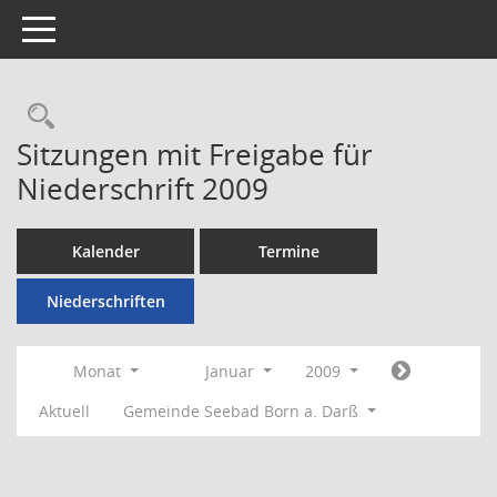
Toggle navigation
Rechercheauswahl
Sitzungen mit Freigabe für
Niederschrift 2009
Kalender
Termine
Niederschriften
Monat
Januar
2009
Aktuell
Gemeinde Seebad Born a. Darß