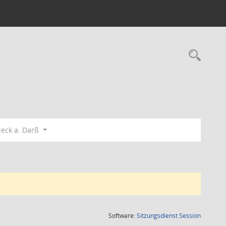
Rec
eck a. Darß
(Wird in
Software:
Sitzungsdienst
Session