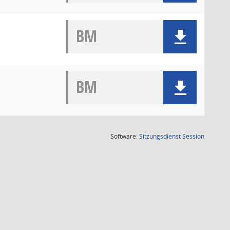
BM
BM
(Wird in
Software:
Sitzungsdienst
Session