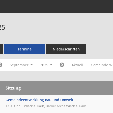
25
Termine
Niederschriften
September
2025
Aktuell
Gemeinde Wi
Sitzung
Gemeindeentwicklung Bau und Umwelt
17:00 Uhr
Wieck a. Darß, Darßer Arche Wieck a. Darß