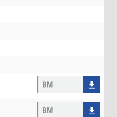
BM
BM