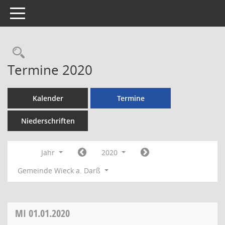
Toggle navigation
Rechercheauswahl
Termine 2020
Kalender
Termine
Niederschriften
Jahr
2020
Gemeinde Wieck a. Darß
MI
01.01.2020