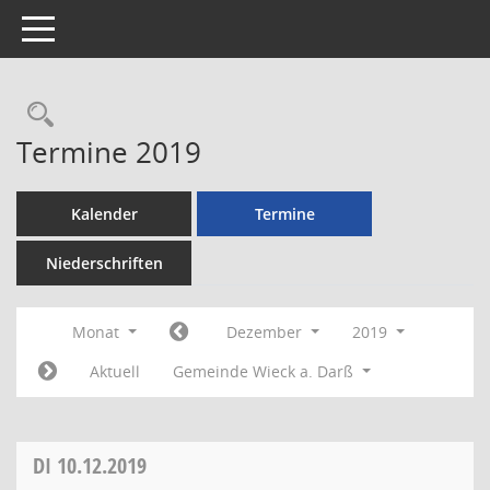
Toggle navigation
Rechercheauswahl
Termine 2019
Kalender
Termine
Niederschriften
Monat
Dezember
2019
Aktuell
Gemeinde Wieck a. Darß
DI
10.12.2019