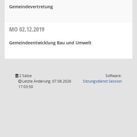
Gemeindevertretung
MO
02.12.2019
Gemeindeentwicklung Bau und Umwelt
2 Sätze
Software:
(Wird in
Letzte Änderung: 07.08.2026
Sitzungsdienst
Session
17:03:50