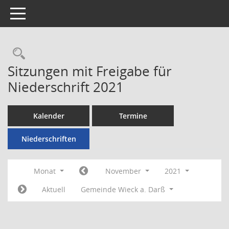
Toggle navigation
Rechercheauswahl
Sitzungen mit Freigabe für
Niederschrift 2021
Kalender
Termine
Niederschriften
Monat
November
2021
Aktuell
Gemeinde Wieck a. Darß