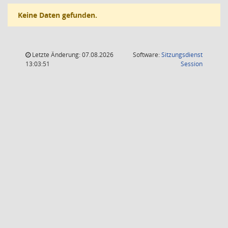
Keine Daten gefunden.
Letzte Änderung: 07.08.2026
Software:
Sitzungsdienst
(Wird in
13:03:51
Session