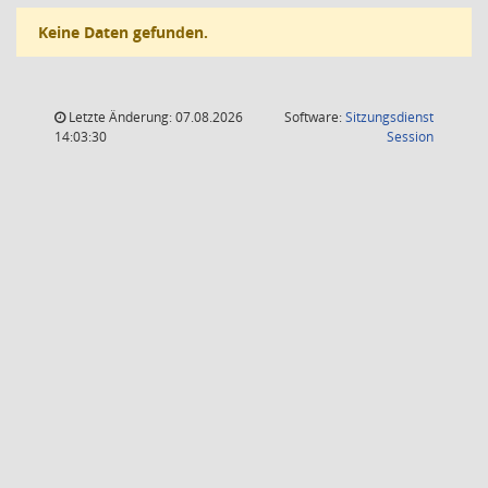
Keine Daten gefunden.
Letzte Änderung: 07.08.2026
Software:
Sitzungsdienst
(Wird in
14:03:30
Session