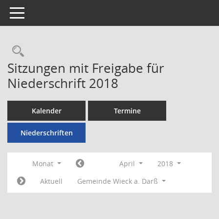
Toggle navigation
Rechercheauswahl
Sitzungen mit Freigabe für
Niederschrift 2018
Kalender
Termine
Niederschriften
Monat
April
2018
Aktuell
Gemeinde Wieck a. Darß