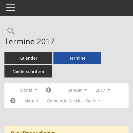
Toggle navigation
Rechercheauswahl
Termine 2017
Kalender
Termine
Niederschriften
Monat
Januar
2017
Aktuell
Gemeinde Wieck a. Darß
Keine Daten gefunden.