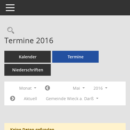
Toggle navigation
Rechercheauswahl
Termine 2016
Kalender
Termine
Niederschriften
Monat
Mai
2016
Aktuell
Gemeinde Wieck a. Darß
Keine Daten gefunden.