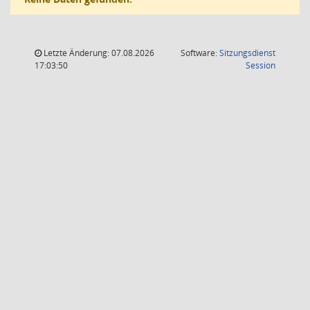
Letzte Änderung: 07.08.2026
Software:
Sitzungsdienst
(Wird in
17:03:50
Session