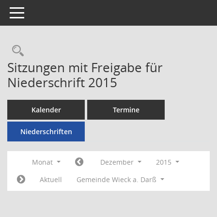
Toggle navigation
Rechercheauswahl
Sitzungen mit Freigabe für
Niederschrift 2015
Kalender
Termine
Niederschriften
Monat
Dezember
2015
Aktuell
Gemeinde Wieck a. Darß