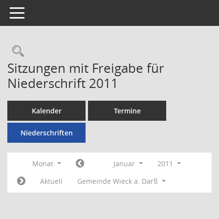
Toggle navigation
Rechercheauswahl
Sitzungen mit Freigabe für
Niederschrift 2011
Kalender
Termine
Niederschriften
Monat
Januar
2011
Aktuell
Gemeinde Wieck a. Darß