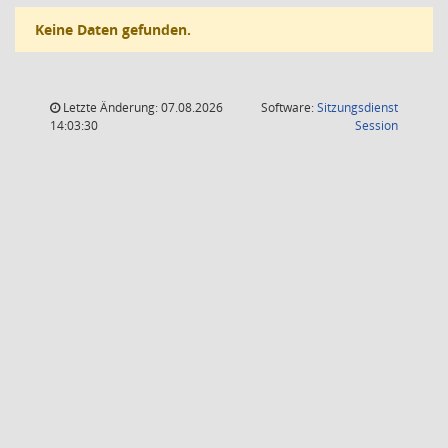
Keine Daten gefunden.
Letzte Änderung: 07.08.2026
Software:
Sitzungsdienst
(Wird in
14:03:30
Session