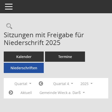
Toggle navigation
Rechercheauswahl
Sitzungen mit Freigabe für
Niederschrift 2025
Kalender
Termine
Niederschriften
Quartal
Quartal 4
2025
Aktuell
Gemeinde Wieck a. Darß