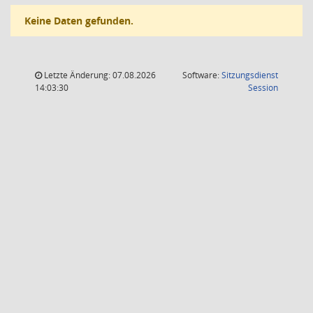
Keine Daten gefunden.
Letzte Änderung: 07.08.2026
Software:
Sitzungsdienst
(Wird in
14:03:30
Session