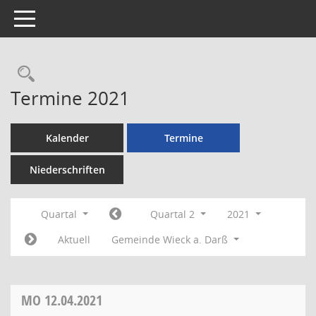
Toggle navigation
Rechercheauswahl
Termine 2021
Kalender
Termine
Niederschriften
Quartal
Quartal 2
2021
Aktuell
Gemeinde Wieck a. Darß
MO
12.04.2021