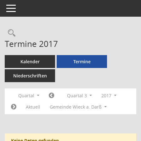
Toggle navigation
Rechercheauswahl
Termine 2017
Kalender
Termine
Niederschriften
Quartal
Quartal 3
2017
Aktuell
Gemeinde Wieck a. Darß
Keine Daten gefunden.