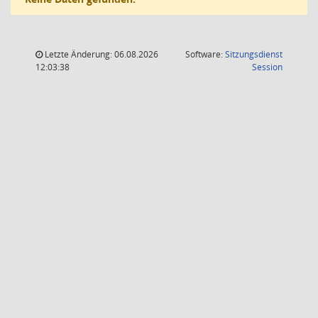
Letzte Änderung: 06.08.2026
Software:
Sitzungsdienst
(Wird in
12:03:38
Session