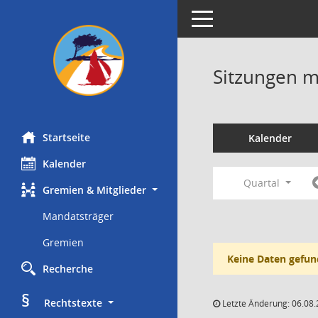
Toggle navigation
Sitzungen mi
Startseite
Kalender
Kalender
Quartal
Gremien & Mitglieder
Mandatsträger
Gremien
Keine Daten gefun
Recherche
§
     Rechtstexte
Letzte Änderung: 06.08.