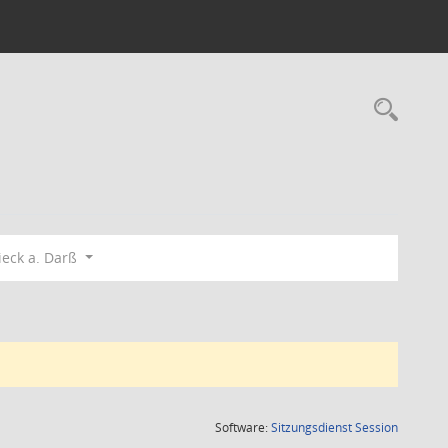
Rec
eck a. Darß
(Wird in
Software:
Sitzungsdienst
Session