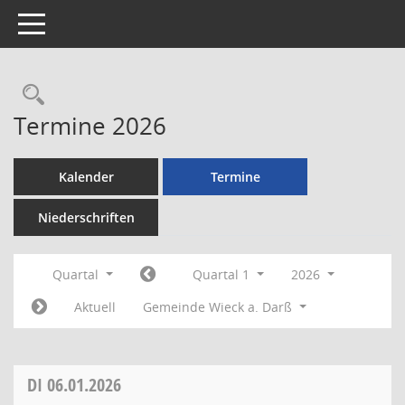
Toggle navigation
Rechercheauswahl
Termine 2026
Kalender
Termine
Niederschriften
Quartal
Quartal 1
2026
Aktuell
Gemeinde Wieck a. Darß
DI
06.01.2026