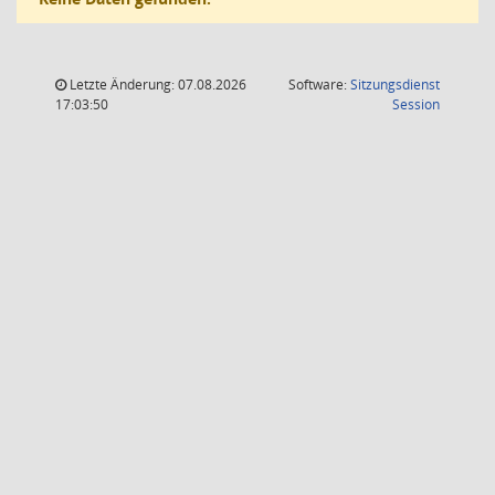
Letzte Änderung: 07.08.2026
Software:
Sitzungsdienst
(Wird in
17:03:50
Session