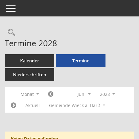
Toggle navigation
Rechercheauswahl
Termine 2028
Kalender
Termine
Niederschriften
Monat
Juni
2028
Aktuell
Gemeinde Wieck a. Darß
Keine Daten gefunden.