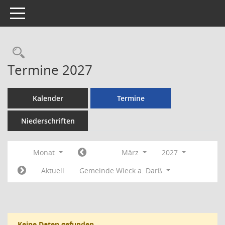
Toggle navigation
Rechercheauswahl
Termine 2027
Kalender
Termine
Niederschriften
Monat
März
2027
Aktuell
Gemeinde Wieck a. Darß
Keine Daten gefunden.