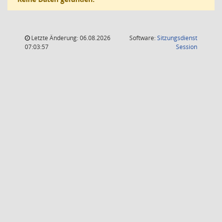
Letzte Änderung: 06.08.2026
Software:
Sitzungsdienst
(Wird in
07:03:57
Session