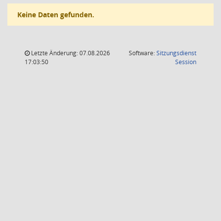
Keine Daten gefunden.
Letzte Änderung: 07.08.2026
Software:
Sitzungsdienst
(Wird in
17:03:50
Session