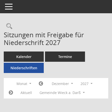
Toggle navigation
Rechercheauswahl
Sitzungen mit Freigabe für
Niederschrift 2027
Kalender
Termine
Niederschriften
Monat
Dezember
2027
Aktuell
Gemeinde Wieck a. Darß