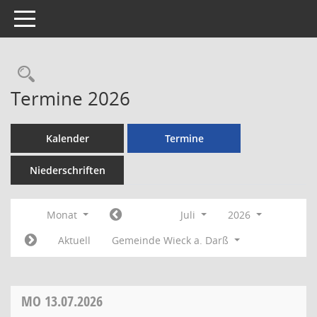
Toggle navigation
Rechercheauswahl
Termine 2026
Kalender
Termine
Niederschriften
Monat
Juli
2026
Aktuell
Gemeinde Wieck a. Darß
MO
13.07.2026