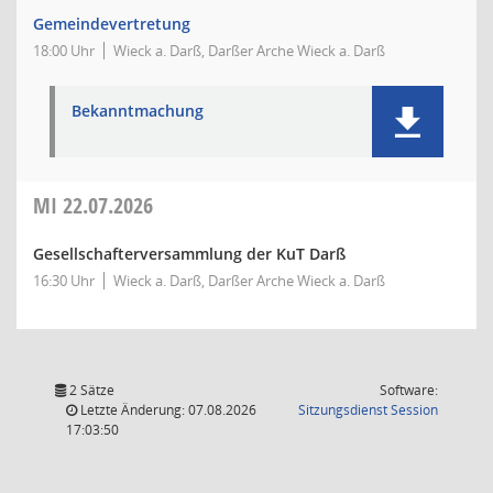
Gemeindevertretung
18:00 Uhr
Wieck a. Darß, Darßer Arche Wieck a. Darß
Bekanntmachung
MI
22.07.2026
Gesellschafterversammlung der KuT Darß
16:30 Uhr
Wieck a. Darß, Darßer Arche Wieck a. Darß
2 Sätze
Software:
(Wird in
Letzte Änderung: 07.08.2026
Sitzungsdienst
Session
17:03:50