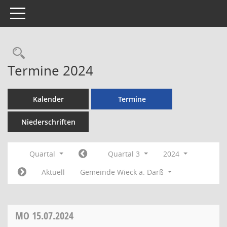
Toggle navigation
Rechercheauswahl
Termine 2024
Kalender
Termine
Niederschriften
Quartal
Quartal 3
2024
Aktuell
Gemeinde Wieck a. Darß
MO
15.07.2024