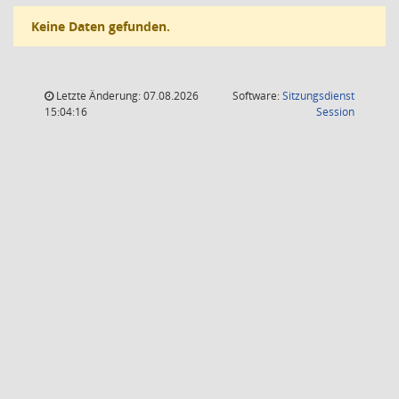
Keine Daten gefunden.
Letzte Änderung: 07.08.2026
Software:
Sitzungsdienst
(Wird in
15:04:16
Session