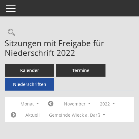
Toggle navigation
Rechercheauswahl
Sitzungen mit Freigabe für
Niederschrift 2022
Kalender
Termine
Niederschriften
Monat
November
2022
Aktuell
Gemeinde Wieck a. Darß