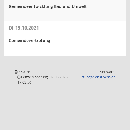
Gemeindeentwicklung Bau und Umwelt
DI
19.10.2021
Gemeindevertretung
2 Sätze
Software:
(Wird in
Letzte Änderung: 07.08.2026
Sitzungsdienst
Session
17:03:50