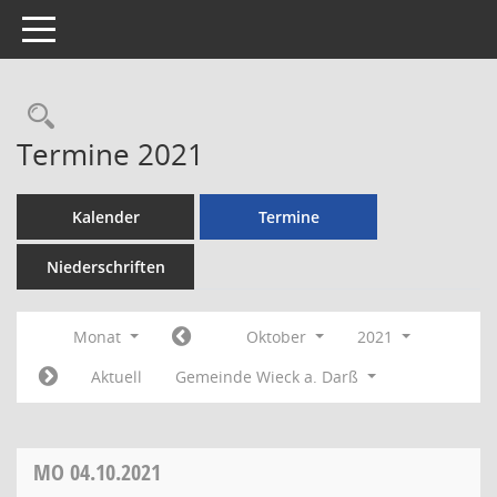
Toggle navigation
Rechercheauswahl
Termine 2021
Kalender
Termine
Niederschriften
Monat
Oktober
2021
Aktuell
Gemeinde Wieck a. Darß
MO
04.10.2021