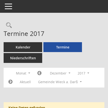
Toggle navigation
Rechercheauswahl
Termine 2017
Kalender
Termine
Niederschriften
Monat
Dezember
2017
Aktuell
Gemeinde Wieck a. Darß
Keine Daten gefunden.