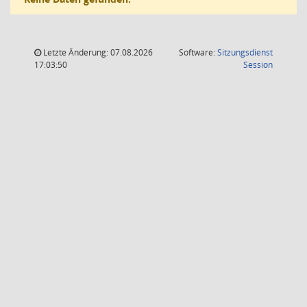
Letzte Änderung: 07.08.2026
Software:
Sitzungsdienst
(Wird in
17:03:50
Session