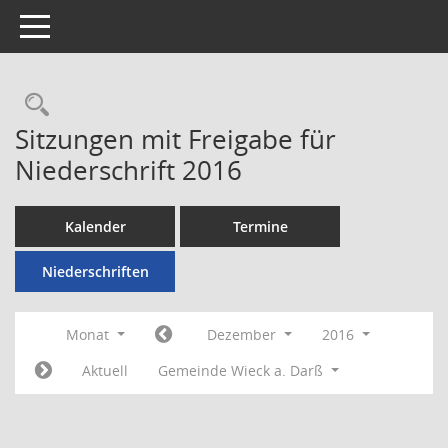
Toggle navigation
Rechercheauswahl
Sitzungen mit Freigabe für
Niederschrift 2016
Kalender
Termine
Niederschriften
Monat
Dezember
2016
Aktuell
Gemeinde Wieck a. Darß