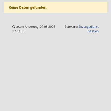
Keine Daten gefunden.
Letzte Änderung: 07.08.2026
Software:
Sitzungsdienst
(Wird in
17:03:50
Session