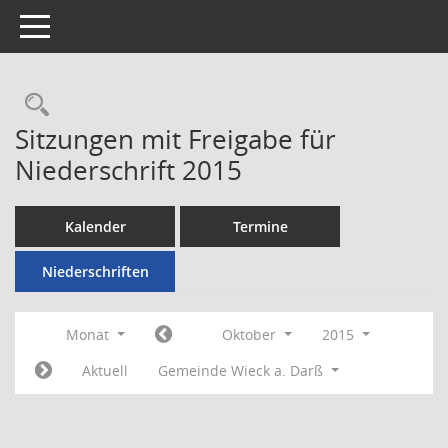
Toggle navigation
Rechercheauswahl
Sitzungen mit Freigabe für
Niederschrift 2015
Kalender
Termine
Niederschriften
Monat
Oktober
2015
Aktuell
Gemeinde Wieck a. Darß