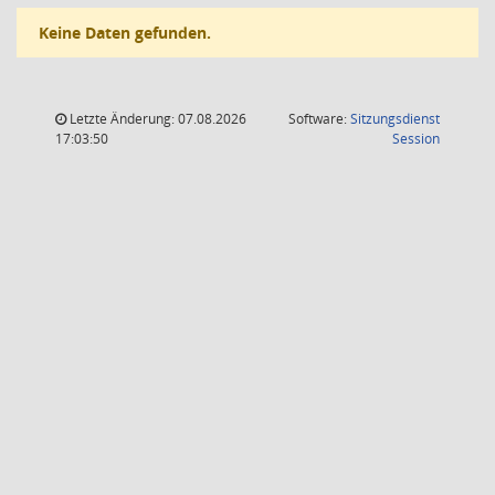
Keine Daten gefunden.
Letzte Änderung: 07.08.2026
Software:
Sitzungsdienst
(Wird in
17:03:50
Session