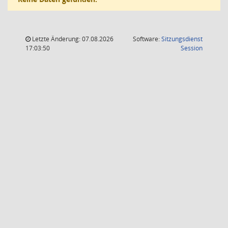
Letzte Änderung: 07.08.2026
Software:
Sitzungsdienst
(Wird in
17:03:50
Session