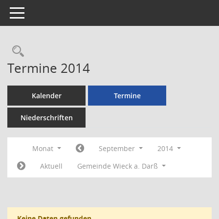
Toggle navigation
Rechercheauswahl
Termine 2014
Kalender
Termine
Niederschriften
Monat
September
2014
Aktuell
Gemeinde Wieck a. Darß
Keine Daten gefunden.