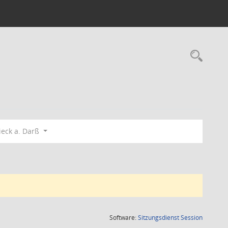
Rec
eck a. Darß
(Wird in
Software:
Sitzungsdienst
Session