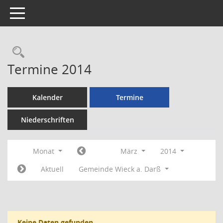
Toggle navigation
Rechercheauswahl
Termine 2014
Kalender
Termine
Niederschriften
Monat
März
2014
Aktuell
Gemeinde Wieck a. Darß
Keine Daten gefunden.