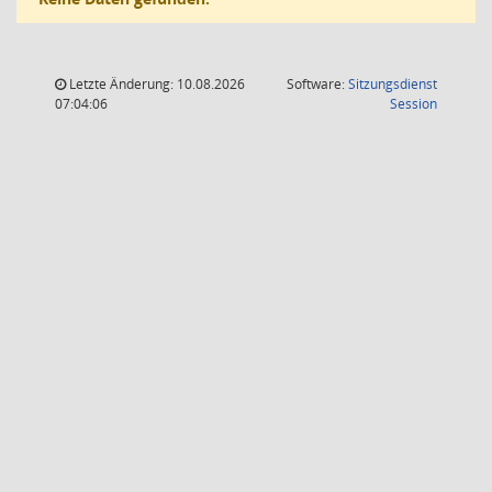
Letzte Änderung: 10.08.2026
Software:
Sitzungsdienst
(Wird in
07:04:06
Session