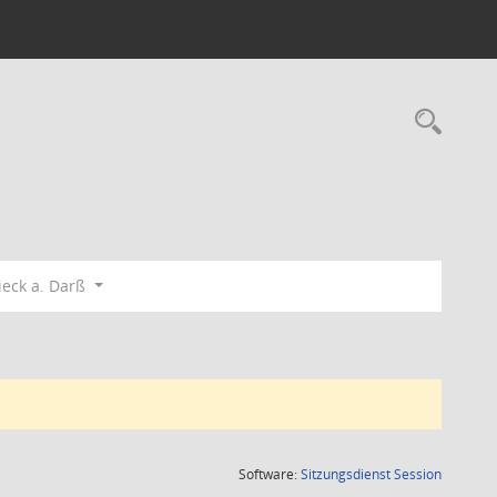
Rec
eck a. Darß
(Wird in
Software:
Sitzungsdienst
Session