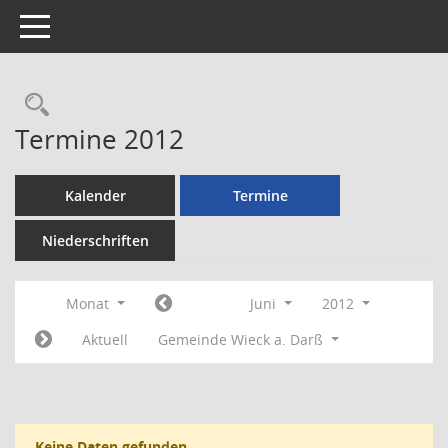
Toggle navigation
Rechercheauswahl
Termine 2012
Kalender
Termine
Niederschriften
Monat
Juni
2012
Aktuell
Gemeinde Wieck a. Darß
Keine Daten gefunden.