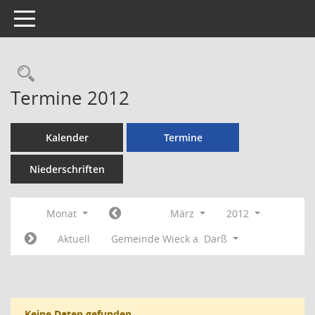
Toggle navigation
Rechercheauswahl
Termine 2012
Kalender
Termine
Niederschriften
Monat
März
2012
Aktuell
Gemeinde Wieck a. Darß
Keine Daten gefunden.