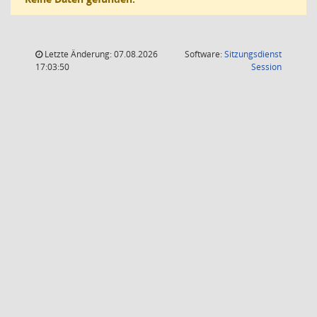
Letzte Änderung: 07.08.2026
Software:
Sitzungsdienst
(Wird in
17:03:50
Session