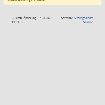
Letzte Änderung: 07.08.2026
Software:
Sitzungsdienst
(Wird in
13:03:51
Session