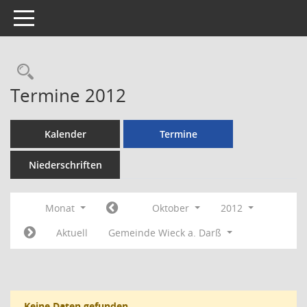
Toggle navigation
Rechercheauswahl
Termine 2012
Kalender
Termine
Niederschriften
Monat
Oktober
2012
Aktuell
Gemeinde Wieck a. Darß
Keine Daten gefunden.