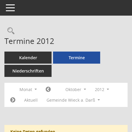
Toggle navigation
Rechercheauswahl
Termine 2012
Kalender
Termine
Niederschriften
Monat
Oktober
2012
Aktuell
Gemeinde Wieck a. Darß
Keine Daten gefunden.