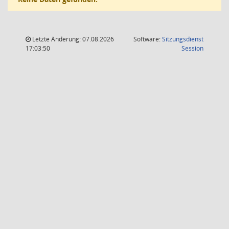
Letzte Änderung: 07.08.2026
Software:
Sitzungsdienst
(Wird in
17:03:50
Session